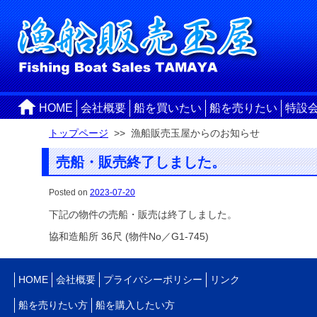
HOME
会社概要
船を買いたい
船を売りたい
特設
トップページ
>> 漁船販売玉屋からのお知らせ
売船・販売終了しました。
Posted on
2023-07-20
下記の物件の売船・販売は終了しました。
協和造船所 36尺 (物件No／G1-745)
HOME
会社概要
プライバシーポリシー
リンク
船を売りたい方
船を購入したい方