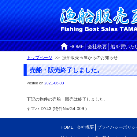
HOME
会社概要
船を買いた
トップページ
>> 漁船販売玉屋からのお知らせ
売船・販売終了しました。
Posted on
2021-06-03
下記の物件の売船・販売は終了しました。
ヤマハ DY43 (物件No/G4-009 )
HOME
会社概要
プライバシーポリシ