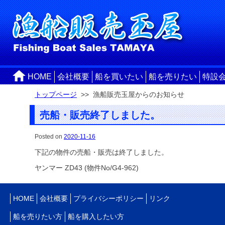
HOME
会社概要
船を買いたい
船を売りたい
特設
トップページ
>> 漁船販売玉屋からのお知らせ
売船・販売終了しました。
Posted on
2020-11-16
下記の物件の売船・販売は終了しました。
ヤンマー ZD43 (物件No/G4-962)
HOME
会社概要
プライバシーポリシー
リンク
船を売りたい方
船を購入したい方