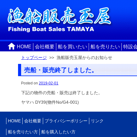
HOME
会社概要
船を買いたい
船を売りたい
特設
トップページ
>> 漁船販売玉屋からのお知らせ
売船・販売終了しました。
Posted on
2019-02-01
下記の物件の売船・販売は終了しました。
ヤマハ DY39(物件No/G4-001)
HOME
会社概要
プライバシーポリシー
リンク
船を売りたい方
船を購入したい方