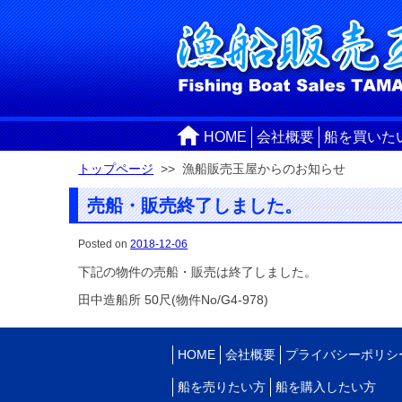
HOME
会社概要
船を買いた
トップページ
>> 漁船販売玉屋からのお知らせ
売船・販売終了しました。
Posted on
2018-12-06
下記の物件の売船・販売は終了しました。
田中造船所 50尺(物件No/G4-978)
HOME
会社概要
プライバシーポリシ
船を売りたい方
船を購入したい方