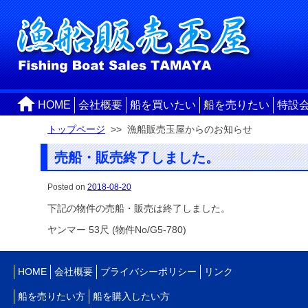
HOME
会社概要
船を買いたい
船を売りたい
特設
トップページ
>> 漁船販売玉屋からのお知らせ
売船・販売終了しました。
Posted on
2018-08-20
下記の物件の売船・販売は終了しました。
ヤンマー 53尺 (物件No/G5-780)
HOME
会社概要
プライバシーポリシー
リンク
船を売りたい方
船を購入したい方