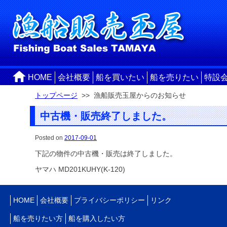
HOME
会社概要
船を買いたい
船を売りたい
特設
トップページ
>> 漁船販売玉屋からのお知らせ
中古機・販売終了しました。
Posted on
2017-09-01
下記の物件の中古機・販売は終了しました。
ヤマハ MD201KUHY(K-120)
HOME
会社概要
プライバシーポリシー
リンク
船を売りたい方
船を購入したい方