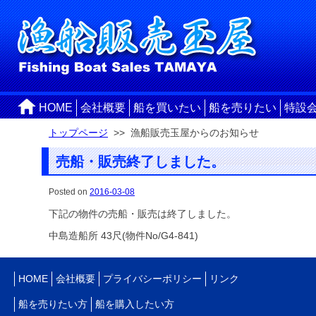
HOME
会社概要
船を買いたい
船を売りたい
特設
トップページ
>> 漁船販売玉屋からのお知らせ
売船・販売終了しました。
Posted on
2016-03-08
下記の物件の売船・販売は終了しました。
中島造船所 43尺(物件No/G4-841)
HOME
会社概要
プライバシーポリシー
リンク
船を売りたい方
船を購入したい方