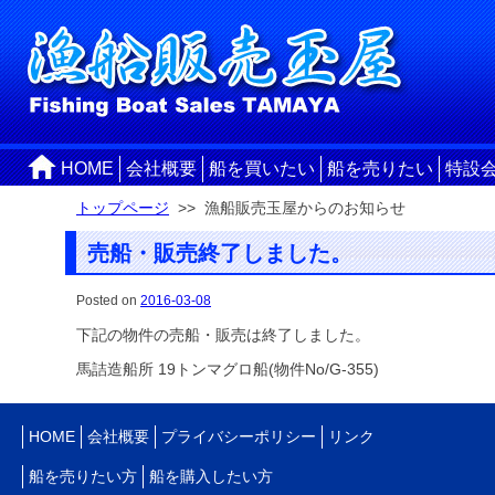
HOME
会社概要
船を買いたい
船を売りたい
特設
トップページ
>> 漁船販売玉屋からのお知らせ
売船・販売終了しました。
Posted on
2016-03-08
下記の物件の売船・販売は終了しました。
馬詰造船所 19トンマグロ船(物件No/G-355)
HOME
会社概要
プライバシーポリシー
リンク
船を売りたい方
船を購入したい方