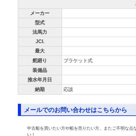
メーカー
型式
法馬力
JCI.
最大
舵廻り
ブラケット式
装備品
推水年月日
納期
応談
メールでのお問い合わせはこちらから
中古船を買いたい方や船を売りたい方、またご不明な点
い！