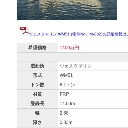
ウェスタマリン WM51 (物件No／M-032)の詳細
希望価格
1400万円
造船所
ウェスタマリン
形式
WM51
トン数
6.1トン
材質
FRP
登録長
14.03m
幅
2.68
深さ
0.83m