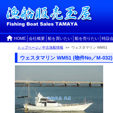
HOME
会社概要
船を買いたい
船を売りたい
特設
トップページ／中古漁船情報
>> ウェスタマリン WM51
ウェスタマリン WM51 (物件No／M-032