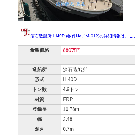
濱石造船所 HI40D (物件No／M-012)の詳細情報
希望価格
880万円
造船所
濱石造船所
形式
HI40D
トン数
4.9トン
材質
FRP
登録長
10.78m
幅
2.48
深さ
0.7m