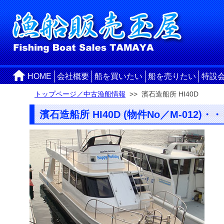
HOME
会社概要
船を買いたい
船を売りたい
特設
トップページ／中古漁船情報
>> 濱石造船所 HI40D
濱石造船所 HI40D (物件No／M-012)・