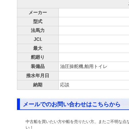
メーカー
型式
法馬力
JCI.
最大
舵廻り
装備品
油圧操舵機,舶用トイレ
推水年月日
納期
応談
メールでのお問い合わせはこちらから
中古船を買いたい方や船を売りたい方、またご不明な点
い！